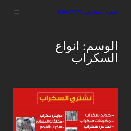
تخطى
نشتري السكراب ​65637073
إلى
المحتوى
الوسم:
انواع
السكراب